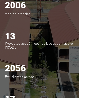
2006
Año de creación
13
Proyectos académicos realizados con apoyo
PRODEP
2056
Estudiantes activos
17
Profesores con perfil deseable